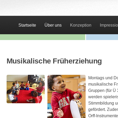
Startseite
Über uns
Konzeption
Impressi
Musikalische Früherziehung
Montags und Don
musikalische Fr
Gruppen (für Ü 3
werden spieleri
Stimmbildung u
gefördert. Zude
Orff-Instrument